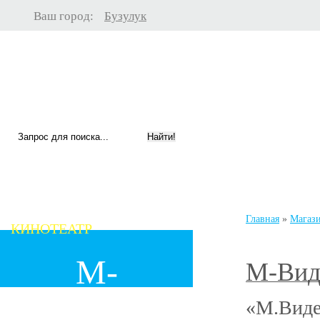
Ваш город:
Бузулук
МАГАЗИНЫ
РАЗВЛЕЧЕНИЯ
РЕСТОРАНЫ
Главная
»
Магаз
КИНОТЕАТР
М-
М-Вид
«М.Виде